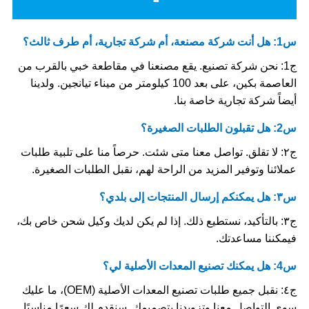
س1: هل أنت شركة مصنعة، أم شركة تجارية، أم طرف ثالث؟
ج1: نحن شركة تصنيع. يقع مصنعنا في مقاطعة خبي بالقرب من
العاصمة بكين، على بعد 100 كيلومتر من ميناء تيانجين. ولدينا
أيضاً شركة تجارية خاصة بنا.
س2: هل تقبلون الطلبات الصغيرة؟
ج٢: لا تقلق. تواصل معنا متى شئت. حرصاً منا على تلبية طلبات
عملائنا وتوفير المزيد من الراحة لهم، نقبل الطلبات الصغيرة.
س٣: هل يمكنكم إرسال المنتجات إلى بلدي؟
ج٣: بالتأكيد، نستطيع ذلك. إذا لم يكن لديك وكيل شحن خاص بك،
فيمكننا مساعدتك.
س4: هل يمكنك تصنيع المعدات الأصلية لي؟
ج٤: نقبل جميع طلبات تصنيع المعدات الأصلية (OEM)، ما عليك
سوى التواصل معنا وتزويدنا بتصميمك. سنقدم لك سعرًا مناسبًا