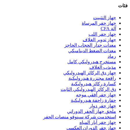
فئات
جهاز التثبيت
جهاز حفر المرساة
آلة CFA
جهاز حفر اللب
جهاز تدوير الغلاف
معدات جدار الحجاب الحاجز
معدات الضغط الديناميكي
رماد
مستخرج هيدروليكي كامل
مذبذب الغلاف
جهاز دق الركائز الهيدروليكي
رافعة مجنزرة هيدروليكية
كسارة ركائز هيدروليكية
دق الركائز الهيدروليكي الثابت
جهاز حفر أفقي موجه
حفارة زاحفة هيدروليكية
جهاز حفر دوار
ملحق جهاز الحفر الدوراني
استخدمت شركة سينوفو منصات الحفر
جهاز حفر آبار المياه
جهاز حفر الدوران العكسي