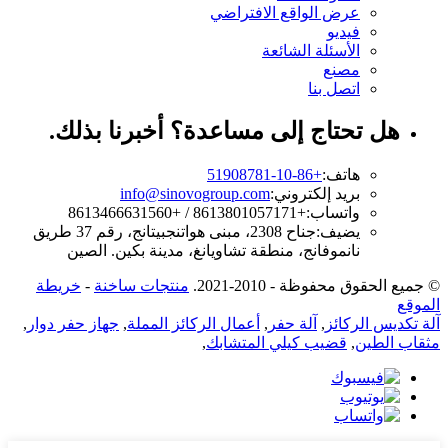
عرض الواقع الافتراضي
فيديو
الأسئلة الشائعة
مصنع
اتصل بنا
هل تحتاج إلى مساعدة؟ أخبرنا بذلك.
هاتف:
+86-10-51908781
بريد إلكتروني:
info@sinovogroup.com
واتساب:
+8613801057171 / +8613466631560
يضيف:
جناح 2308، مبنى هواتنجبيتانج، رقم 37 طريق
نانموفانج، منطقة تشاويانغ، مدينة بكين. الصين
© جميع الحقوق محفوظة - 2010-2021.
منتجات ساخنة
-
خريطة
الموقع
آلة تكديس الركائز
,
آلة حفر
,
أعمال الركائز المملة
,
جهاز حفر دوار
,
مثقاب الطين
,
قضيب كيلي المتشابك
,