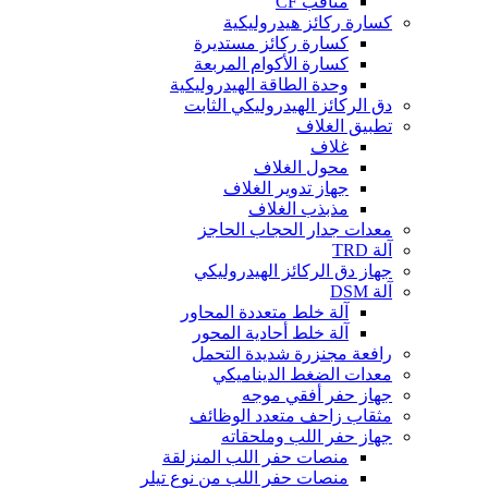
مثاقب CF
كسارة ركائز هيدروليكية
كسارة ركائز مستديرة
كسارة الأكوام المربعة
وحدة الطاقة الهيدروليكية
دق الركائز الهيدروليكي الثابت
تطبيق الغلاف
غلاف
محول الغلاف
جهاز تدوير الغلاف
مذبذب الغلاف
معدات جدار الحجاب الحاجز
آلة TRD
جهاز دق الركائز الهيدروليكي
آلة DSM
آلة خلط متعددة المحاور
آلة خلط أحادية المحور
رافعة مجنزرة شديدة التحمل
معدات الضغط الديناميكي
جهاز حفر أفقي موجه
مثقاب زاحف متعدد الوظائف
جهاز حفر اللب وملحقاته
منصات حفر اللب المنزلقة
منصات حفر اللب من نوع تيلر