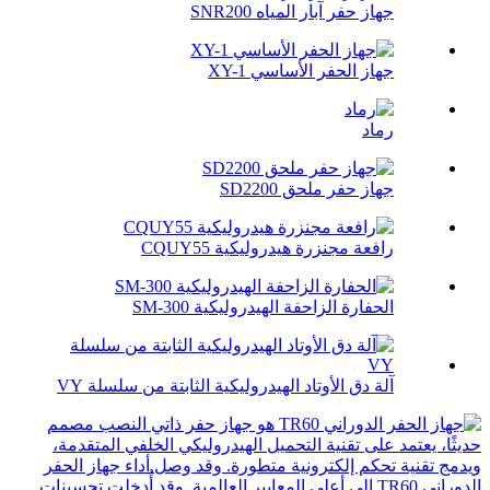
جهاز حفر آبار المياه SNR200
جهاز الحفر الأساسي XY-1
رماد
جهاز حفر ملحق SD2200
رافعة مجنزرة هيدروليكية CQUY55
الحفارة الزاحفة الهيدروليكية SM-300
آلة دق الأوتاد الهيدروليكية الثابتة من سلسلة VY