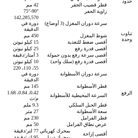
حدود
قطر قضيب الحفر
42 مم
90°-75°
زاوية الحفر
142,285,570
سرعة دوران المغزل (3 أوضاع)
دورة في
الدقيقة
تناوب
شوط المغزل
450 مم
وحدة
أقصى ضغط للتغذية
15 كيلو نيوتن
أقصى قدرة رفع
25 كيلو نيوتن
أقصى سرعة رفع بدون حمولة
3 أمتار/دقيقة
أقصى قدرة رفع (سلك واحد)
10 كيلو نيوتن
55، 110، 220
سرعة دوران الأسطوانة
دورة في
الدقيقة
قطر الأسطوانة
145 مم
0.42، 0.84، 1.68
الرفع
السرعة المحيطية للأسطوانة
م/ث
قطر الحبل السلكي
9.3 ملم
سعة الأسطوانة
27 متر
قطر الفرامل
230 مم
عرض نطاق الفرامل
50 مم
بمحرك كهربائي
77 لتر/دقيقة
أقصى إزاحة
بمحرك ديزل
95 لتر/دقيقة