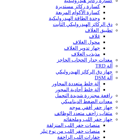
كسارة ركائز هيدروليكية
كسارة ركائز مستديرة
كسارة الأكوام المربعة
وحدة الطاقة الهيدروليكية
دق الركائز الهيدروليكي الثابت
تطبيق الغلاف
غلاف
محول الغلاف
جهاز تدوير الغلاف
مذبذب الغلاف
معدات جدار الحجاب الحاجز
آلة TRD
جهاز دق الركائز الهيدروليكي
آلة DSM
آلة خلط متعددة المحاور
آلة خلط أحادية المحور
رافعة مجنزرة شديدة التحمل
معدات الضغط الديناميكي
جهاز حفر أفقي موجه
مثقاب زاحف متعدد الوظائف
جهاز حفر اللب وملحقاته
منصات حفر اللب المنزلقة
منصات حفر اللب من نوع تيلر
حفارات اللب الزاحفة