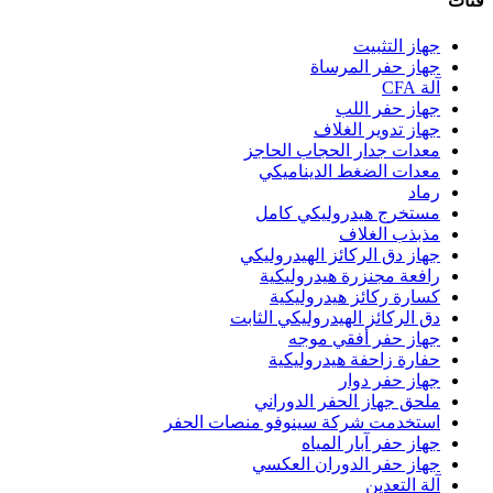
فئات
جهاز التثبيت
جهاز حفر المرساة
آلة CFA
جهاز حفر اللب
جهاز تدوير الغلاف
معدات جدار الحجاب الحاجز
معدات الضغط الديناميكي
رماد
مستخرج هيدروليكي كامل
مذبذب الغلاف
جهاز دق الركائز الهيدروليكي
رافعة مجنزرة هيدروليكية
كسارة ركائز هيدروليكية
دق الركائز الهيدروليكي الثابت
جهاز حفر أفقي موجه
حفارة زاحفة هيدروليكية
جهاز حفر دوار
ملحق جهاز الحفر الدوراني
استخدمت شركة سينوفو منصات الحفر
جهاز حفر آبار المياه
جهاز حفر الدوران العكسي
آلة التعدين