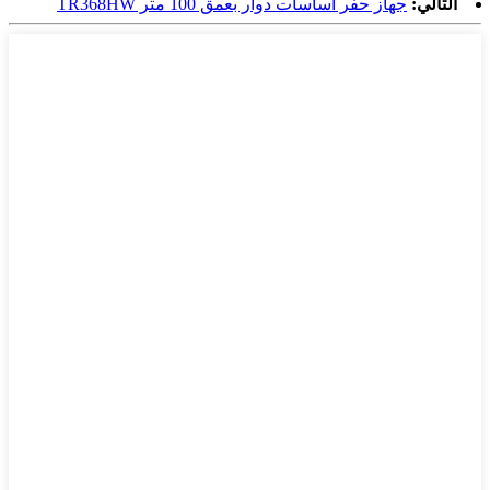
التالي:
جهاز حفر أساسات دوار بعمق 100 متر TR368HW