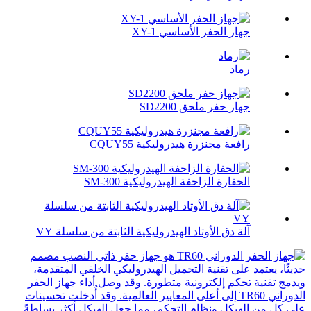
جهاز الحفر الأساسي XY-1
رماد
جهاز حفر ملحق SD2200
رافعة مجنزرة هيدروليكية CQUY55
الحفارة الزاحفة الهيدروليكية SM-300
آلة دق الأوتاد الهيدروليكية الثابتة من سلسلة VY