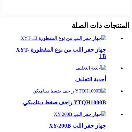
المنتجات ذات الصلة
جهاز حفر اللب من نوع المقطورة XYT-
1B
أحذية التغليف
YTQH1000B زاحف ضغط ديناميكي
جهاز حفر اللب XY-200B