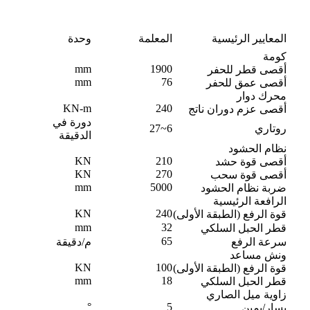
المعايير الرئيسية
المعلمة
وحدة
كومة
mm
1900
أقصى قطر للحفر
mm
76
أقصى عمق للحفر
محرك دوار
KN-m
240
أقصى عزم دوران ناتج
دورة في
روتاري
6~27
الدقيقة
نظام الحشود
KN
210
أقصى قوة حشد
KN
270
أقصى قوة سحب
mm
5000
ضربة نظام الحشود
الرافعة الرئيسية
KN
240
قوة الرفع (الطبقة الأولى)
mm
32
قطر الحبل السلكي
65
سرعة الرفع
م/دقيقة
ونش مساعد
KN
100
قوة الرفع (الطبقة الأولى)
mm
18
قطر الحبل السلكي
زاوية ميل الصاري
°
5
يسار/يمين