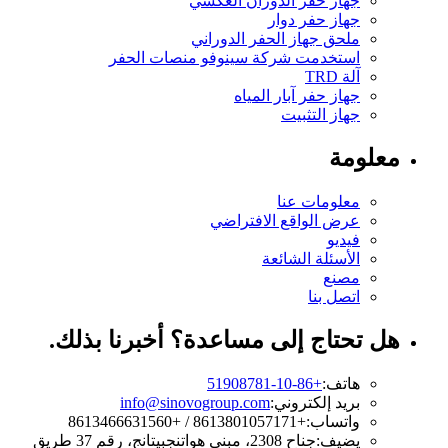
جهاز حفر الدوران العكسي
جهاز حفر دوار
ملحق جهاز الحفر الدوراني
استخدمت شركة سينوفو منصات الحفر
آلة TRD
جهاز حفر آبار المياه
جهاز التثبيت
معلومة
معلومات عنا
عرض الواقع الافتراضي
فيديو
الأسئلة الشائعة
مصنع
اتصل بنا
هل تحتاج إلى مساعدة؟ أخبرنا بذلك.
هاتف:
+86-10-51908781
بريد إلكتروني:
info@sinovogroup.com
واتساب:
+8613801057171 / +8613466631560
يضيف:
جناح 2308، مبنى هواتنجبيتانج، رقم 37 طريق