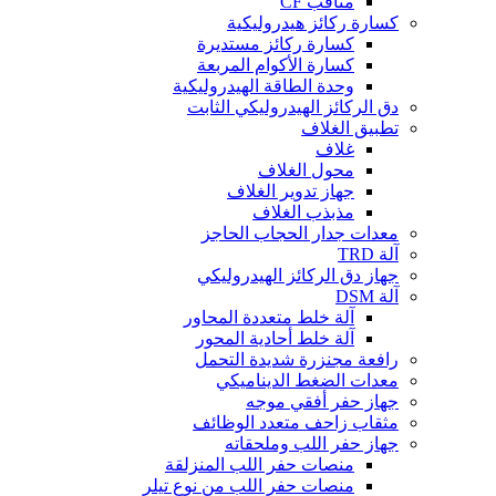
مثاقب CF
كسارة ركائز هيدروليكية
كسارة ركائز مستديرة
كسارة الأكوام المربعة
وحدة الطاقة الهيدروليكية
دق الركائز الهيدروليكي الثابت
تطبيق الغلاف
غلاف
محول الغلاف
جهاز تدوير الغلاف
مذبذب الغلاف
معدات جدار الحجاب الحاجز
آلة TRD
جهاز دق الركائز الهيدروليكي
آلة DSM
آلة خلط متعددة المحاور
آلة خلط أحادية المحور
رافعة مجنزرة شديدة التحمل
معدات الضغط الديناميكي
جهاز حفر أفقي موجه
مثقاب زاحف متعدد الوظائف
جهاز حفر اللب وملحقاته
منصات حفر اللب المنزلقة
منصات حفر اللب من نوع تيلر