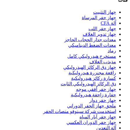
فئات
جهاز التثبيت
جهاز حفر المرساة
آلة CFA
جهاز حفر اللب
جهاز تدوير الغلاف
معدات جدار الحجاب الحاجز
معدات الضغط الديناميكي
رماد
مستخرج هيدروليكي كامل
مذبذب الغلاف
جهاز دق الركائز الهيدروليكي
رافعة مجنزرة هيدروليكية
كسارة ركائز هيدروليكية
دق الركائز الهيدروليكي الثابت
جهاز حفر أفقي موجه
حفارة زاحفة هيدروليكية
جهاز حفر دوار
ملحق جهاز الحفر الدوراني
استخدمت شركة سينوفو منصات الحفر
جهاز حفر آبار المياه
جهاز حفر الدوران العكسي
آلة التعدين