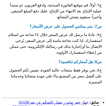
ج٦: أولاً، قم بتوقيع الفاتورة المبدئية، وادفع العربون، ثم سنبدأ
عملية الإنتاج. بعد الانتهاء من الإنتاج، عليك دفع المبلغ المتبقي.
وأخيراً، سنقوم بشحن البضائع.
س7: متى يمكنني الحصول على عرض الأسعار؟
ج٧: عادةً ما نرسل لك عرض السعر خلال ٢٤ ساعة من استلام
استفسارك. إذا كنت بحاجة ماسة إلى عرض السعر، يُرجى
الاتصال بنا أو إخبارنا بذلك في رسالتك الإلكترونية، حتى نتمكن
من إعطاء استفسارك الأولوية.
س8: هل أسعاركم تنافسية؟
ج٨: نحن نوفر فقط منتجات عالية الجودة. نضمن لكم الحصول
على أفضل سعر من المصنع بناءً على جودة منتجاتنا وخدماتنا
المتميزة.
سابق:
جهاز حفر مجنزر يعمل بالتحكم عن بعد SQ200