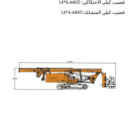
قضيب كيلي الاحتكاكي: ∅
40-6*14
4
قضيب كيلي المتشابك:
∅
40-4*14
4